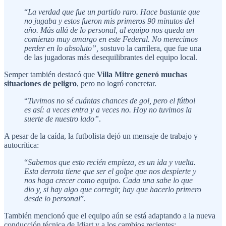
“
La verdad que fue un partido raro. Hace bastante que
no jugaba y estos fueron mis primeros 90 minutos del
año. Más allá de lo personal, al equipo nos queda un
comienzo muy amargo en este Federal. No merecimos
perder en lo absoluto”,
sostuvo la carrilera, que fue una
de las jugadoras más desequilibrantes del equipo local.
Semper también destacó que
Villa Mitre generó muchas
situaciones de peligro
, pero no logró concretar.
“
Tuvimos no sé cuántas chances de gol, pero el fútbol
es así: a veces entra y a veces no. Hoy no tuvimos la
suerte de nuestro lado”
.
A pesar de la caída, la futbolista dejó un mensaje de trabajo y
autocrítica:
“
Sabemos que esto recién empieza, es un ida y vuelta.
Esta derrota tiene que ser el golpe que nos despierte y
nos haga crecer como equipo. Cada una sabe lo que
dio y, si hay algo que corregir, hay que hacerlo primero
desde lo personal
”.
También mencionó que el equipo aún se está adaptando a la nueva
conducción técnica de Idiart y a los cambios recientes: