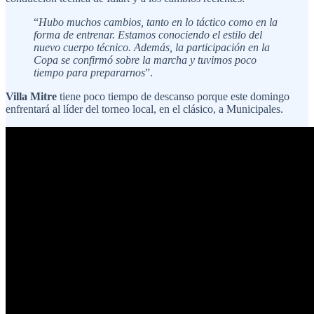
“
Hubo muchos cambios, tanto en lo táctico como en la
forma de entrenar. Estamos conociendo el estilo del
nuevo cuerpo técnico. Además, la participación en la
Copa se confirmó sobre la marcha y tuvimos poco
tiempo para prepararnos
”.
Villa Mitre
tiene poco tiempo de descanso porque este domingo
enfrentará al líder del torneo local, en el clásico, a Municipales.