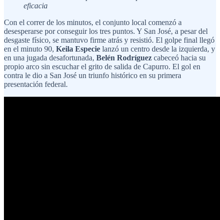
eficacia
Con el correr de los minutos, el conjunto local comenzó a
desesperarse por conseguir los tres puntos. Y San José, a pesar del
desgaste físico, se mantuvo firme atrás y resistió. El golpe final llegó
en el minuto 90,
Keila Especie
lanzó un centro desde la izquierda, y
en una jugada desafortunada,
Belén Rodríguez
cabeceó hacia su
propio arco sin escuchar el grito de salida de Capurro. El gol en
contra le dio a San José un triunfo histórico en su primera
presentación federal.