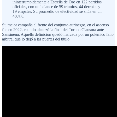
ininterrumpidamente a Estrella de Oro en 122 partidos
oficiales, con un balance de 59 triunfos, 44 derrotas y
19 empates. Su promedio de efectividad se sitúa en un
48,4%.
Su mejor campaña al frente del conjunto aurinegro, en el ascenso
fue en 2022, cuando alcanzó la final del Torneo Clausura ante
Sansinena. Aquella definición quedó marcada por un polémico fallo
arbitral que lo dejó a las puertas del título.