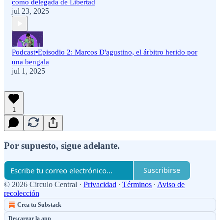
como delegada de Libertad
jul 23, 2025
Podcast▪️Episodio 2: Marcos D'agustino, el árbitro herido por
una bengala
jul 1, 2025
1
Por supuesto, sigue adelante.
Suscribirse
© 2026 Circulo Central
·
Privacidad
∙
Términos
∙
Aviso de
recolección
Crea tu Substack
Descargar la app