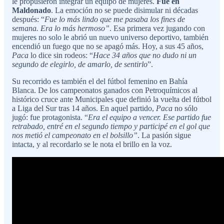
le propusieron integrar un equipo de mujeres.
Fue en
Maldonado
. La emoción no se puede disimular ni décadas
después: “
Fue lo más lindo que me pasaba los fines de
semana. Era lo más hermoso”
. Esa primera vez jugando con
mujeres no solo le abrió un nuevo universo deportivo, también
encendió un fuego que no se apagó más. Hoy, a sus 45 años,
Paca
lo dice sin rodeos: “
Hace 34 años que no dudo ni un
segundo de elegirlo, de amarlo, de sentirlo
”.
Su recorrido es también el del fútbol femenino en Bahía
Blanca. De los campeonatos ganados con Petroquímicos al
histórico cruce ante Municipales que definió la vuelta del fútbol
a Liga del Sur tras 14 años. En aquel partido,
Paca
no sólo
jugó: fue protagonista. “
Era el equipo a vencer. Ese partido fue
retrabado, entré en el segundo tiempo y participé en el gol que
nos metió el campeonato en el bolsillo”
. La pasión sigue
intacta, y al recordarlo se le nota el brillo en la voz.