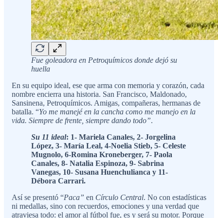
Fue goleadora en Petroquímicos donde dejó su
huella
En su equipo ideal, ese que arma con memoria y corazón, cada
nombre encierra una historia. San Francisco, Maldonado,
Sansinena, Petroquímicos. Amigas, compañeras, hermanas de
batalla. “
Yo me manejé en la cancha como me manejo en la
vida. Siempre de frente, siempre dando todo”
.
Su 11 ideal
: 1- Mariela Canales, 2- Jorgelina
López, 3- María Leal, 4-Noelia Stieb, 5- Celeste
Mugnolo, 6-Romina Kroneberger, 7- Paola
Canales, 8- Natalia Espinoza, 9- Sabrina
Vanegas, 10- Susana Huenchulianca y 11-
Débora Carrari.
Así se presentó “
Paca”
en
Círculo Central
. No con estadísticas
ni medallas, sino con recuerdos, emociones y una verdad que
atraviesa todo: el amor al fútbol fue, es y será su motor. Porque